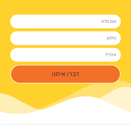
N
a
m
T
e
e
l
E
m
a
i
דברו איתנו
l