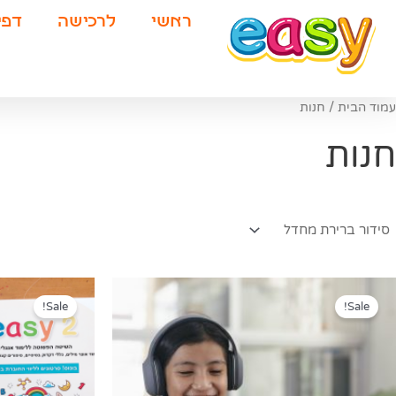
ילוג
ראשי
לרכישה
דפי
תוכן
עמוד הבית
/ חנות
חנות
המחיר
המחיר
המחיר
המקורי
הנוכחי
המקורי
Sale!
Sale!
היה:
הוא:
היה:
58.00.
₪199.00.
₪257.00.