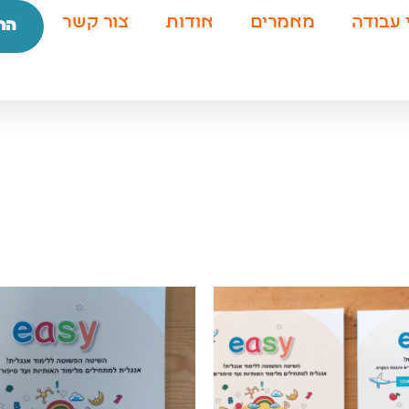
 עבודה
מאמרים
אודות
צור קשר
הת
המחיר
הנוכחי
הוא:
₪145.00.
₪1